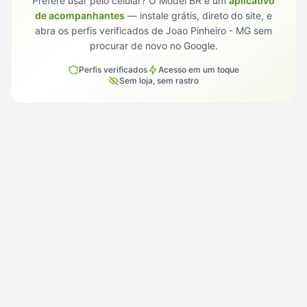
Prefere usar pelo celular? O Model BR é um
aplicativo
de acompanhantes
— instale grátis, direto do site, e
abra os perfis verificados de
Joao Pinheiro - MG
sem
procurar de novo no Google.
Perfis verificados
Acesso em um toque
Sem loja, sem rastro
Conhece alguém que procura em
Joao Pinheiro?
Manda o Model BR para essa pessoa. É assim que a