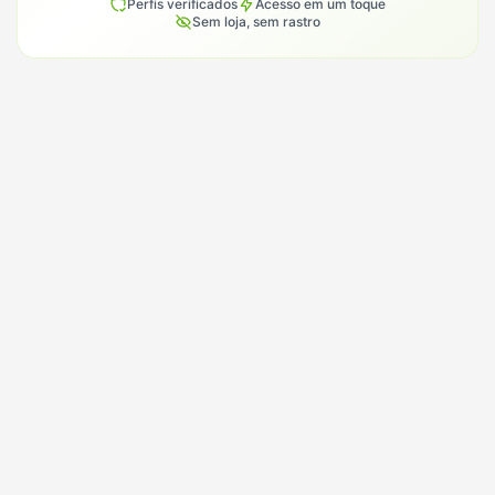
Perfis verificados
Acesso em um toque
Sem loja, sem rastro
Conhece alguém que procura em
Tatui?
Manda o Model BR para essa pessoa. É assim que a
gente cresce por aqui: uma indicação de cada vez.
Indicar para alguém