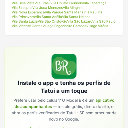
Vila Bela Vista
Vila Brasil
Vila Doutor Laurindo
Vila Esperança
Vila Ezequiel
Vila Juca Menezes
Vila Minghini
Vila Nova Esperança
Vila Parque Santa Maria
Vila Paulina
Vila Primavera
Vila Santa Adélia
Vila Santa Helena
Vila Santa Luzia
Vila São Cristóvão
Vila São Lázaro
Vila São Paulo
Vila Vicente Correa
Village Engenheiro Campos
Village Vitória
Instale o app e tenha os perfis de
Tatui
a um toque
Prefere usar pelo celular? O Model BR é um
aplicativo
de acompanhantes
— instale grátis, direto do site, e
abra os perfis verificados de
Tatui - SP
sem procurar de
novo no Google.