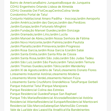
Bairro de Americana
Bairro Junqueira
Bosque do Junqueira
CDHU Engenheiro Orlando Lisboa de Almeida
CDHU Oswaldo Del Fiol
Cecap
Centro
Colina Verde
Condomínio Portal de Tatuí
Conjunto Habitacional Amaro Padilha - Inocoop
Jardim Aeroporto
Jardim América
Jardim das Garças
Jardim das Perdizes
Jardim Europa
Jardim Fortunato Minghini
Jardim Fundação Manoel Guedes
Jardim Gonzaga
Jardim Gramado
Jardim Lírio
Jardim Lucila
Jardim Manoel de Abreu
Jardim Nossa Senhora de Fátima
Jardim Novo Horizonte
Jardim Palmira
Jardim Paulista
Jardim Planalto
Jardim Primavera
Jardim Progresso
Jardim Rosa Garcia
Jardim Rosa Garcia II
Jardim Sabá
Jardim Santa Emilia
Jardim Santa Rita de Cássia
Jardim Santa Rosa
Jardim São João
Jardim São Judas Tadeu
Jardim São Luiz
Jardim São Paulo
Jardim Tatuí
Jardim Ternura
Jardim Thomas Guedes
Jardim Tókio
Jardim Wanderley
Jardim XI de Agosto
Jardins de Tatuí
Loteamento Donato Flores
Loteamento Industrial Astória
Loteamento Modena
Loteamento Monte Verde
Loteamento Nelson Fiúza
Loteamento Santa Cruz
Morro Grande
Nova Tatuí
Parque Gerbeli
Parque Industrial Tatuí I
Parque Marajoara
Parque Residencial Colina das Estrelas
Parque Residencial Guedes
Parque San Raphael
Parque Três Marias
Residencial Alvorada
Residencial Astória
Residencial Atlanta
Residencial Europark
Residencial Mantovani
Residencial São Marcos
Sabesp
San Marino
São Conrado
Vale da Lua
Vale dos Lagos
Vila Angélica
Vila Bandeirantes