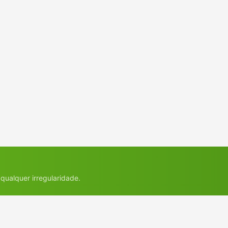
Conhece alguém que procura em Cac
Manda o Model BR para essa pessoa. É assim que a gente cresce po
indicação de cada vez.
Indicar para alguém
Abre o WhatsApp ou o app que você escolher. Nada é publicado em lugar nenhu
qualquer irregularidade.